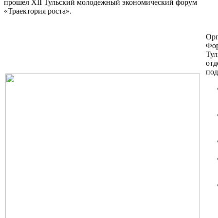
прошел XII Тульский молодежный экономический форум
«Траектория роста».
Орг
Фор
Тул
от
под