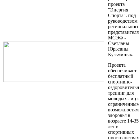
проекта
"Энергия
Спорта". под
руководством
региональног
представителя
МСЭФ -
Светланы
Юрьевны
Кузьминых.
Проекта
обеспечивает
бесплатный
спортивно-
оздоровитель
тренинг для
молодых лиц 
ограниченны
возможностям
здоровья в
возрасте 14-35
лет в
спортивных
пространствах