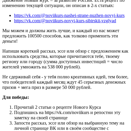
Движение Новый Курс – за развитие России. Есть рецепт по
изменению текущей ситуации, он описан в 2-х статьях:
https://vk.com/@noviikurs-nashei-strane-nuzhen-novyi-kurs
https://vk.com/@noviikurs-novyi-kurs-sibirskii-vzglyad
Мы можем и должны жить лучше, и каждый из нас может
предложить 100500 способов, как толково применить эти
деньги!
Напиши короткий рассказ, эссе или обзор с предложением как
использовать средства, которые причитаются тебе, твоему
региону или городу (сумма доступных инвестиций = число
жителей умножить на 538 000 рублей).
Не сдерживай себя - у тебя полно креативных идей, тем более,
что победителей каждый месяц ждут 45 серьезных денежных
призов + мега приз в размере 50 000 рублей.
Для победы:
Прочитай 2 статьи о рецепте Нового Курса
Подпишись на https://vk.com/noviikurs и репостни эту
заметку на своей странице
Запости рассказ, эссе или обзор на выбранную тему на
личной странице ВК или в своём сообществе с