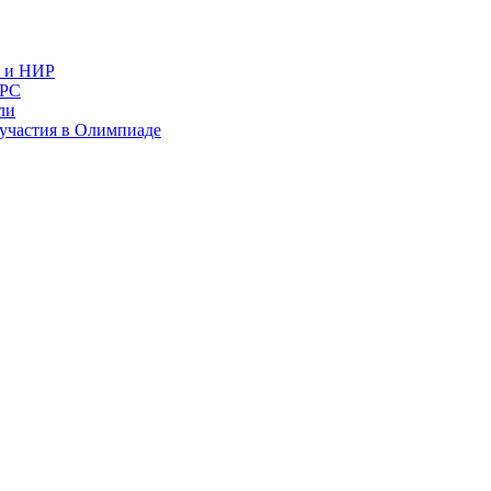
в и НИР
ИРС
ли
и участия в Олимпиаде