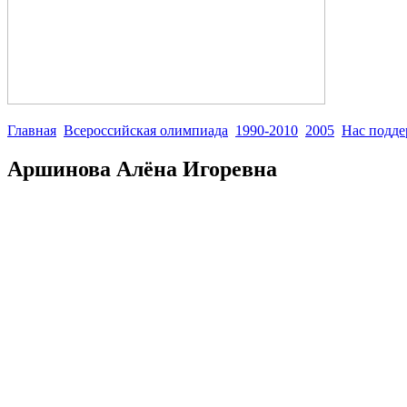
Главная
Всероссийская олимпиада
1990-2010
2005
Нас подд
Аршинова Алёна Игоревна