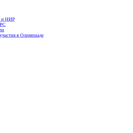
в и НИР
ИРС
ли
и участия в Олимпиаде